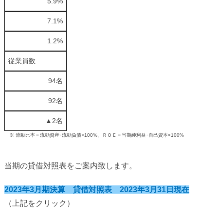
5.9%
7.1%
1.2%
従業員数
94名
92名
▲2名
※ 流動比率＝流動資産÷流動負債×100%、ＲＯＥ＝当期純利益÷自己資本×100%
当期の貸借対照表をご案内致します。
2023年3月期決算 貸借対照表 2023年3月31日現在
（上記をクリック）