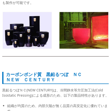
も製作が可能です。
カーボンボンド質 黒鉛るつぼ ＮＣ
ＮＥＷ ＣＥＮＴＵＲＹ
黒鉛るつぼＮＣ(NEW CENTURY)は、冷間静水等方圧加工法(Cold
Isostatic Pressing)による成形のため、以下の製品特性があります。
組織が均質のため、内部欠陥が無く品質の高安定化に優れていま
す。