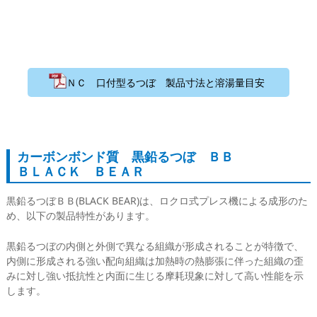
ＮＣ 口付型るつぼ 製品寸法と溶湯量目安
カーボンボンド質 黒鉛るつぼ ＢＢ
ＢＬＡＣＫ ＢＥＡＲ
黒鉛るつぼＢＢ(BLACK BEAR)は、ロクロ式プレス機による成形のた
め、以下の製品特性があります。
黒鉛るつぼの内側と外側で異なる組織が形成されることが特徴で、
内側に形成される強い配向組織は加熱時の熱膨張に伴った組織の歪
みに対し強い抵抗性と内面に生じる摩耗現象に対して高い性能を示
します。