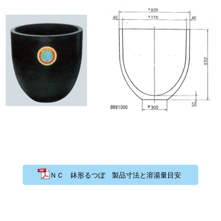
ＮＣ 鉢形るつぼ 製品寸法と溶湯量目安