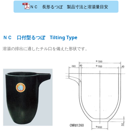
ＮＣ 長形るつぼ 製品寸法と溶湯量目安
ＮＣ 口付型るつぼ Tilting Type
溶湯の排出に適したチル口を備えた形状です。