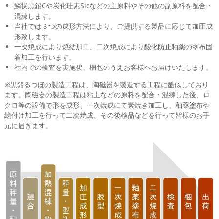
鱗状黒鉛Cや炭化珪素Sicなどの主原料やその他の副原料を配合・
混練します。
当社では３つの成形方法により、ご提供する製品に応じて加圧成
形致します。
一次焼成により焼結加工、二次焼成により酸化防止釉薬の塗布固
着加工を行います。
社内での検査を実施後、梱包のうえお客様へお届けいたします。
※黒鉛るつぼの製造工程は、陶磁器を製造する工程に酷似しており
ます。陶磁器の製造工程は粘土などの原料を配合・混練した後、ロ
クロ等の設備で形を成形、一次焼成にて素焼き加工し、釉薬塗布や
絵付け加工を行って二次焼成、その後検品などを行って皆様のお手
元に届きます。